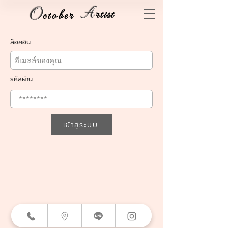
O
A
rtist
ctober
ล็อคอิน
รหัสผ่าน
เข้าสู่ระบบ