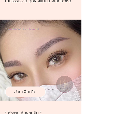
เป็นธรรมชาติ ลุ๊คใสๆแบบนางเอกเกาหลี
อ่านเพิ่มเติม
" คิ้วลายเส้นผสมฝุ่น "