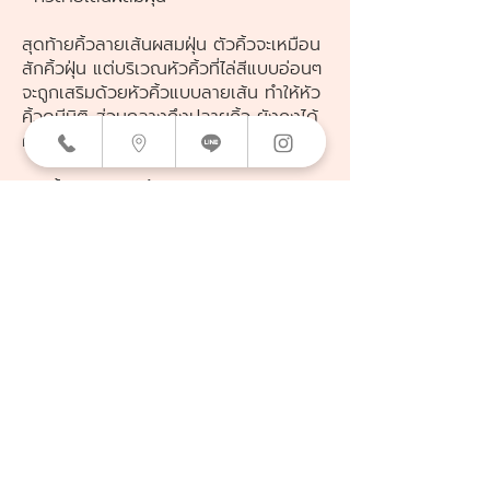
สุดท้ายคิ้วลายเส้นผสมฝุ่น ตัวคิ้วจะเหมือน
สักคิ้วฝุ่น แต่บริเวณหัวคิ้วที่ไล่สีแบบอ่อนๆ
จะถูกเสริมด้วยหัวคิ้วแบบลายเส้น ทำให้หัว
คิ้วดูมีมิติ ส่วนกลางถึงปลายคิ้ว ยังคงได้
ความเป๊ะเหมือนเขียนคิ้วอยู่ตลอดเวลา
เคสนี้นางแบบขนคิ้วน้อยเช่นกัน แต่ชอบลุ๊ค
แบบเม็คอัพ เพื่อให้รับกับขนตางอนๆ การ
ใช้เทคนิคสักแบบผสมจึงตอบโจทย์ หางคิ้ว
ดูเป๊ะแบบเขียน ในขณะที่หัวคิ้วเป็นเส้นดู
เพิ่มมิติของทรงคิ้วขึ้นมา ทำให้ดูคล้ายคนมี
ขนคิ้ว